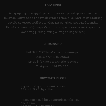
ΠΟΙΑ ΕΙΜΑΙ
Αυτή την περίοδο εργάζομαι ως μουσικο – ψυχοθεραπεύτρια στο
ιδιωτικό μου γραφείο υποστηρίζοντας εφήβους και ενήλικες σε ατομικές
συνεδρίες και συντονίζω σεμινάρια και workshop μουσικοθεραπείας.
Παράλληλα συνεργάζομαι με ιδιωτικά και μη κερδοσκοπικά κέντρα στο
χώρο της ψυχικής υγείας και της ειδικής αγωγής.
ΕΠΙΚΟΙΝΩΝΙΑ
ΕΛΕΝΑ ΠΑΣΟΥΔΗ Μουσικοθεραπεύτρια
Αραχώβης 14-16, Αθήνα,
Email: info@musicpsychotherapy.net
Τηλέφωνο: 694 574 3771
ΠΡΟΣΦΑΤΑ BLOGS
Η φωνητική ψυχοθεραπεία και τα…
12 April, 2022 | by
author
Παρουσίαση ομάδας μουσικοθεραπείας του
Κέντρου…
13 May, 2022 | by
author