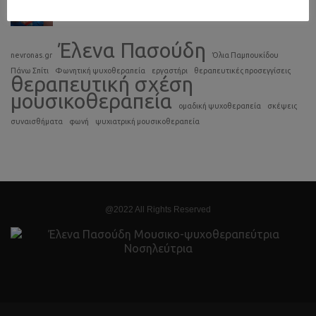
February 24, 2023
Έλενα Πασούδη
nevronas.gr
Όλια Παμπουκίδου
Πάνω Σπίτι
Φωνητική ψυχοθεραπεία
εργαστήρι
θεραπευτικές προσεγγίσεις
θεραπευτική σχέση
μουσικοθεραπεία
ομαδική ψυχοθεραπεία
σκέψεις
συναισθήματα
φωνή
ψυχιατρική μουσικοθεραπεία
@2022 All Rights Reserved