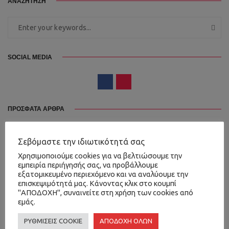
ΑΝΑΖΗΤΗΣΗ
SOCIAL MEDIA
ΠΡΟΣΦΑΤΑ ΑΡΘΡΑ
Η φωνητική ψυχοθεραπεία και τα…
April 12, 2022
Σεβόμαστε την ιδιωτικότητά σας
Χρησιμοποιούμε cookies για να βελτιώσουμε την
Παρουσίαση ομάδας μουσικοθεραπείας του
εμπειρία περιήγησής σας, να προβάλλουμε
Κέντρου…
εξατομικευμένο περιεχόμενο και να αναλύουμε την
May 13, 2022
επισκεψιμότητά μας. Κάνοντας κλικ στο κουμπί
"ΑΠΟΔΟΧΗ", συναινείτε στη χρήση των cookies από
Εργαστήρι Μουσικοθεραπείας στο “Πάνω Σπίτι”…
εμάς.
January 30, 2023
ΡΥΘΜΙΣΕΙΣ COOKIE
ΑΠΟΔΟΧΗ ΟΛΩΝ
Μουσικοθεραπεία: Το γεφύρωμα της Επιστήμης…