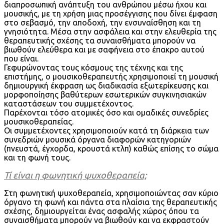
διαπροσωπική ανάπτυξη του ανθρώπου μέσω ήχου και
μουσικής, με τη χρήση μιας προσέγγισης που δίνει έμφαση
στο σεβασμό, την αποδοχή, την ενσυναίσθηση και τη
γνησιότητα. Μέσα στην ασφάλεια και στην ελευθερία της
θεραπευτικής σχέσης τα συναισθήματα μπορούν να
βιωθούν ελεύθερα και με σαφήνεια στο έπακρο αυτού
που είναι.
Γεφυρώνοντας τους κόσμους της τέχνης και της
επιστήμης, ο μουσικοθεραπευτής χρησιμοποιεί τη μουσική
δημιουργική έκφραση ως διαδικασία εξωτερίκευσης και
μορφοποίησης βαθύτερων εσωτερικών συγκινησιακών
καταστάσεων του συμμετέχοντος.
Παρέχονται τόσο ατομικές όσο και ομαδικές συνεδρίες
μουσικοθεραπείας.
Οι συμμετέχοντες χρησιμοποιούν κατά τη διάρκεια των
συνεδριών μουσικά όργανα διαφορών κατηγοριών
(πνευστά, έγχορδα, κρουστά κτλπ) καθώς επίσης το σώμα
και τη φωνή τους.
Τί είναι η φωνητική ψυχοθεραπεία;
Στη φωνητική ψυχοθεραπεία, χρησιμοποιώντας σαν κύριο
όργανο τη φωνή και πάντα στα πλαίσια της θεραπευτικής
σχέσης, δημιουργείται ένας ασφαλής χώρος όπου τα
συναισθήματα μπορούν να βιωθούν και να εκφραστούν