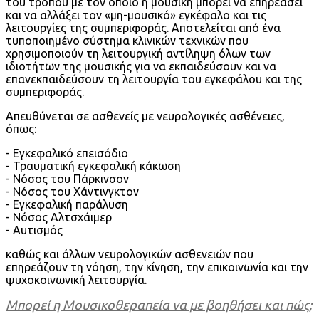
του τρόπου με τον οποίο η μουσική μπορεί να επηρεάσει
και να αλλάξει τον «μη-μουσικό» εγκέφαλο και τις
λειτουργίες της συμπεριφοράς. Αποτελείται από ένα
τυποποιημένο σύστημα κλινικών τεχνικών που
χρησιμοποιούν τη λειτουργική αντίληψη όλων των
ιδιοτήτων της μουσικής για να εκπαιδεύσουν και να
επανεκπαιδεύσουν τη λειτουργία του εγκεφάλου και της
συμπεριφοράς.
Απευθύνεται σε ασθενείς με νευρολογικές ασθένειες,
όπως:
- Εγκεφαλικό επεισόδιο
- Τραυματική εγκεφαλική κάκωση
- Νόσος του Πάρκινσον
- Νόσος του Χάντινγκτον
- Εγκεφαλική παράλυση
- Νόσος Αλτσχάιμερ
- Αυτισμός
καθώς και άλλων νευρολογικών ασθενειών που
επηρεάζουν τη νόηση, την κίνηση, την επικοινωνία και την
ψυχοκοινωνική λειτουργία.
Μπορεί η Μουσικοθεραπεία να με βοηθήσει και πώς;