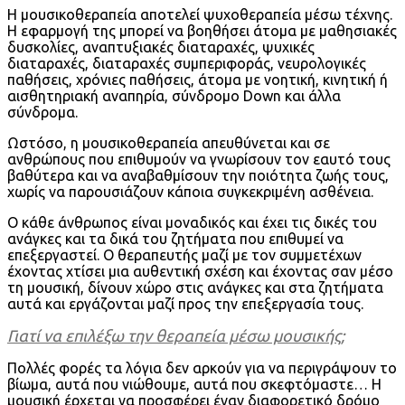
Η μουσικοθεραπεία αποτελεί ψυχοθεραπεία μέσω τέχνης.
Η εφαρμογή της μπορεί να βοηθήσει άτομα με μαθησιακές
δυσκολίες, αναπτυξιακές διαταραχές, ψυχικές
διαταραχές, διαταραχές συμπεριφοράς, νευρολογικές
παθήσεις, χρόνιες παθήσεις, άτομα με νοητική, κινητική ή
αισθητηριακή αναπηρία, σύνδρομο Down και άλλα
σύνδρομα.
Ωστόσο, η μουσικοθεραπεία απευθύνεται και σε
ανθρώπους που επιθυμούν να γνωρίσουν τον εαυτό τους
βαθύτερα και να αναβαθμίσουν την ποιότητα ζωής τους,
χωρίς να παρουσιάζουν κάποια συγκεκριμένη ασθένεια.
Ο κάθε άνθρωπος είναι μοναδικός και έχει τις δικές του
ανάγκες και τα δικά του ζητήματα που επιθυμεί να
επεξεργαστεί. Ο θεραπευτής μαζί με τον συμμετέχων
έχοντας χτίσει μια αυθεντική σχέση και έχοντας σαν μέσο
τη μουσική, δίνουν χώρο στις ανάγκες και στα ζητήματα
αυτά και εργάζονται μαζί προς την επεξεργασία τους.
Γιατί να επιλέξω την θεραπεία μέσω μουσικής;
Πολλές φορές τα λόγια δεν αρκούν για να περιγράψουν το
βίωμα, αυτά που νιώθουμε, αυτά που σκεφτόμαστε… Η
μουσική έρχεται να προσφέρει έναν διαφορετικό δρόμο