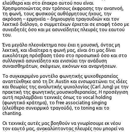
ελεύθερα και στο έπακρο αυτού που είναι.
Χρησιμοποιώντας σαν τρόπους έκφρασης την αναπνοή,
τη φωνή, τους φυσικούς αυθόρμητους ήχους, την
ακρόαση – ερμηνεία – δημιουργία τραγουδιών και τον
λεκτικό διάλογο, ο συμμετέχων έρχεται σε επαφή τόσο με
συνειδητές όσο και με ασυνείδητες πλευρές του εαυτού
του.
Ένα μεγάλο πλεονέκτημα που έχει η μουσική, όντας μη
λεκτική, και ιδιαίτερα η φωνή μας, είναι ότι μας δίνει
ευκολότερη πρόσβαση τόσο στο προσωπικό όσο και στο
συλλογικό ασυνείδητο και ενισχύει την ανάδυση
συναισθημάτων, σκέψεων, εικόνων και αναμνήσεων.
Το συγκεκριμένο μοντέλο φωνητικής ψυχοθεραπείας
αναπτύχθηκε από τη Dr. Austin και ενσωματώνει τις ιδέες
και θεωρίες της αναλυτικής ψυχολογίας (Carl Jung) με την
πρακτική της φωνητικής μουσικοθεραπείας. Η προσέγγιση
αυτή περιλαμβάνει τεχνικές όπως το vocal holding
(φωνητικό κράτημα), το free associating singing
(ελεύθερο συνειρμικό τραγούδι), το toning και το
chanting.
Οι τεχνικές αυτές μας βοηθούν να γνωρίσουμε εκ νέου
τον εαυτό μας, ανακαλύπτοντας πλευρές που μπορεί να