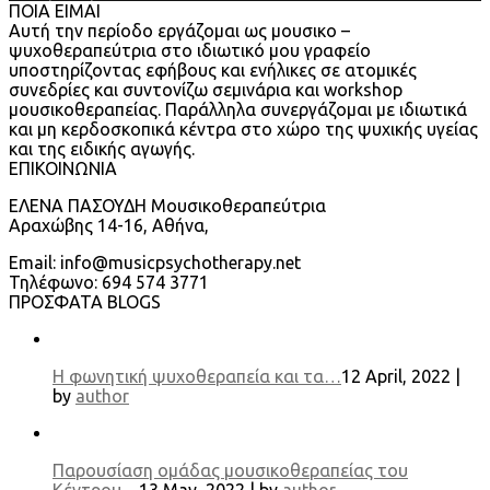
ΠΟΙΑ ΕΙΜΑΙ
Αυτή την περίοδο εργάζομαι ως μουσικο –
ψυχοθεραπεύτρια στο ιδιωτικό μου γραφείο
υποστηρίζοντας εφήβους και ενήλικες σε ατομικές
συνεδρίες και συντονίζω σεμινάρια και workshop
μουσικοθεραπείας. Παράλληλα συνεργάζομαι με ιδιωτικά
και μη κερδοσκοπικά κέντρα στο χώρο της ψυχικής υγείας
και της ειδικής αγωγής.
ΕΠΙΚΟΙΝΩΝΙΑ
ΕΛΕΝΑ ΠΑΣΟΥΔΗ Μουσικοθεραπεύτρια
Αραχώβης 14-16, Αθήνα,
Email: info@musicpsychotherapy.net
Τηλέφωνο: 694 574 3771
ΠΡΟΣΦΑΤΑ BLOGS
Η φωνητική ψυχοθεραπεία και τα…
12 April, 2022 |
by
author
Παρουσίαση ομάδας μουσικοθεραπείας του
Κέντρου…
13 May, 2022 | by
author