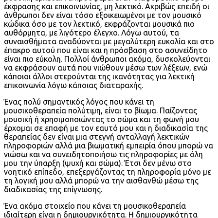
έκφρασης και επικοινωνίας, μη λεκτικό. Ακριβώς επειδή οι
άνθρωποι δεν είναι τόσο εξοικειωμένοι με τον μουσικό
κώδικα όσο με τον λεκτικό, εκφράζονται μουσικά πιο
αυθόρμητα, με λιγότερο έλεγχο. Λόγω αυτού, τα
συναισθήματα αναδύονται με μεγαλύτερη ευκολία και στο
έπακρο αυτού που είναι και η πρόσβαση στο ασυνείδητο
είναι πιο εύκολη. Πολλοί άνθρωποι ακόμα, δυσκολεύονται
να εκφράσουν αυτά που νιώθουν μέσω των λέξεων, ενώ
κάποιοι άλλοι στερούνται της ικανότητας για λεκτική
επικοινωνία λόγω κάποιας διαταραχής.
Ένας πολύ σημαντικός λόγος που κάνει τη
μουσικοθεραπεία πολύτιμη, είναι το βίωμα. Παίζοντας
μουσική ή χρησιμοποιώντας το σώμα και τη φωνή μου
έρχομαι σε επαφή με τον εαυτό μου και η διαδικασία της
θεραπείας δεν είναι μια στεγνή ανταλλαγή λεκτικών
πληροφοριών αλλά μια βιωματική εμπειρία όπου μπορώ να
νιώσω και να συνειδητοποιήσω τις πληροφορίες με όλη
μου την ύπαρξη (ψυχή και σώμα). Έτσι δεν μένω στο
νοητικό επίπεδο, επεξεργάζοντας τη πληροφορία μόνο με
τη λογική μου αλλά μπορώ να την αισθανθώ μέσω της
διαδικασίας της επίγνωσης.
Ένα ακόμα στοιχείο που κάνει τη μουσικοθεραπεία
ιδιαίτερη είναι η δημιουργικότητα. Η δημιουργικότητα