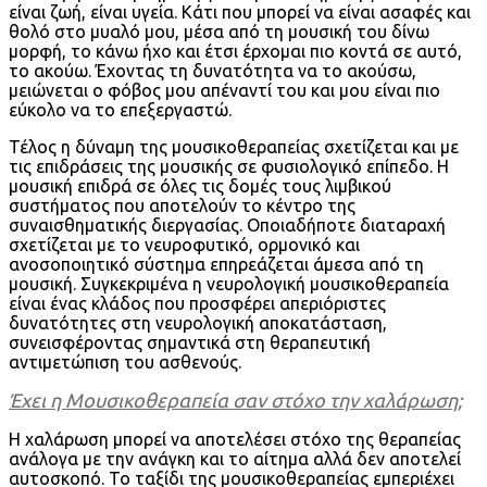
είναι ζωή, είναι υγεία. Κάτι που μπορεί να είναι ασαφές και
θολό στο μυαλό μου, μέσα από τη μουσική του δίνω
μορφή, το κάνω ήχο και έτσι έρχομαι πιο κοντά σε αυτό,
το ακούω. Έχοντας τη δυνατότητα να το ακούσω,
μειώνεται ο φόβος μου απέναντί του και μου είναι πιο
εύκολο να το επεξεργαστώ.
Τέλος η δύναμη της μουσικοθεραπείας σχετίζεται και με
τις επιδράσεις της μουσικής σε φυσιολογικό επίπεδο. Η
μουσική επιδρά σε όλες τις δομές τους λιμβικού
συστήματος που αποτελούν το κέντρο της
συναισθηματικής διεργασίας. Οποιαδήποτε διαταραχή
σχετίζεται με το νευροφυτικό, ορμονικό και
ανοσοποιητικό σύστημα επηρεάζεται άμεσα από τη
μουσική. Συγκεκριμένα η νευρολογική μουσικοθεραπεία
είναι ένας κλάδος που προσφέρει απεριόριστες
δυνατότητες στη νευρολογική αποκατάσταση,
συνεισφέροντας σημαντικά στη θεραπευτική
αντιμετώπιση του ασθενούς.
Έχει η Μουσικοθεραπεία σαν στόχο την χαλάρωση;
Η χαλάρωση μπορεί να αποτελέσει στόχο της θεραπείας
ανάλογα με την ανάγκη και το αίτημα αλλά δεν αποτελεί
αυτοσκοπό. Το ταξίδι της μουσικοθεραπείας εμπεριέχει