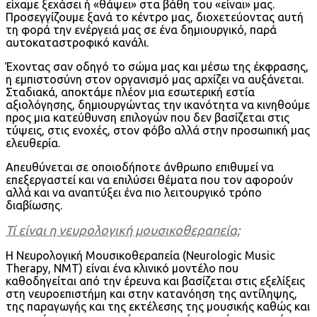
είχαμε ξεχάσει ή «θάψει» στα βάθη του «είναι» μας.
Προσεγγίζουμε ξανά το κέντρο μας, διοχετεύοντας αυτή
τη φορά την ενέργειά μας σε ένα δημιουργικό, παρά
αυτοκαταστροφικό κανάλι.
Έχοντας σαν οδηγό το σώμα μας και μέσω της έκφρασης,
η εμπιστοσύνη στον οργανισμό μας αρχίζει να αυξάνεται.
Σταδιακά, αποκτάμε πλέον μια εσωτερική εστία
αξιολόγησης, δημιουργώντας την ικανότητα να κινηθούμε
προς μια κατεύθυνση επιλογών που δεν βασίζεται στις
τύψεις, στις ενοχές, στον φόβο αλλά στην προσωπική μας
ελευθερία.
Απευθύνεται σε οποιοδήποτε άνθρωπο επιθυμεί να
επεξεργαστεί και να επιλύσει θέματα που τον αφορούν
αλλά και να αναπτύξει ένα πιο λειτουργικό τρόπο
διαβίωσης.
Τί είναι η νευρολογική μουσικοθεραπεία;
Η Νευρολογική Μουσικοθεραπεία (Neurologic Music
Therapy, NMT) είναι ένα κλινικό μοντέλο που
καθοδηγείται από την έρευνα και βασίζεται στις εξελίξεις
στη νευροεπιστήμη και στην κατανόηση της αντίληψης,
της παραγωγής και της εκτέλεσης της μουσικής καθώς και