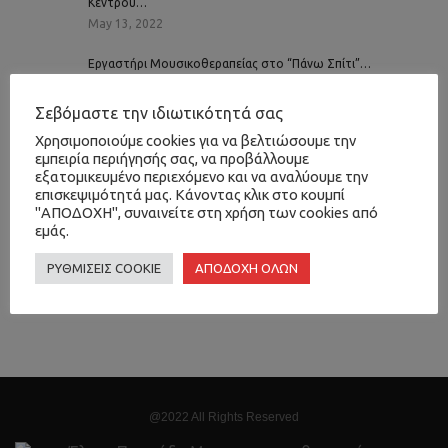
Κέντρου…
May 13, 2022
Εργαστήρι Μουσικοθεραπείας στο “Πάνω Σπίτι”…
January 30, 2023
Σεβόμαστε την ιδιωτικότητά σας
Μουσικοθεραπεία: Το γεφύρωμα της Επιστήμης…
Χρησιμοποιούμε cookies για να βελτιώσουμε την
February 24, 2023
εμπειρία περιήγησής σας, να προβάλλουμε
εξατομικευμένο περιεχόμενο και να αναλύουμε την
Έλενα Πασούδη
επισκεψιμότητά μας. Κάνοντας κλικ στο κουμπί
nevronas.gr
Όλια Παμπουκίδου
"ΑΠΟΔΟΧΗ", συναινείτε στη χρήση των cookies από
Πάνω Σπίτι
Φωνητική ψυχοθεραπεία
εργαστήρι
θεραπευτικές προσεγγίσεις
εμάς.
θεραπευτική σχέση
μουσικοθεραπεία
ΡΥΘΜΙΣΕΙΣ COOKIE
ΑΠΟΔΟΧΗ ΟΛΩΝ
ομαδική ψυχοθεραπεία
σκέψεις
συναισθήματα
φωνή
ψυχιατρική μουσικοθεραπεία
@2022 All Rights Reserved