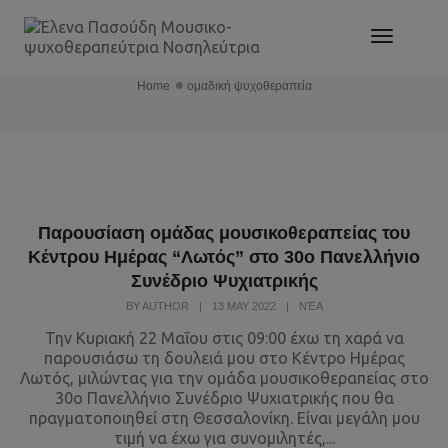
Toggle
ομαδική ψυχοθεραπεία
Navigat
Home
ομαδική ψυχοθεραπεία
Παρουσίαση ομάδας μουσικοθεραπείας του
Κέντρου Ημέρας “Λωτός” στο 30ο Πανελλήνιο
Συνέδριο Ψυχιατρικής
BY
AUTHOR
|
13 MAY 2022
|
ΝΈΑ
Την Κυριακή 22 Μαΐου στις 09:00 έχω τη χαρά να
παρουσιάσω τη δουλειά μου στο Κέντρο Ημέρας
Λωτός, μιλώντας για την ομάδα μουσικοθεραπείας στο
30ο Πανελλήνιο Συνέδριο Ψυχιατρικής που θα
πραγματοποιηθεί στη Θεσσαλονίκη. Είναι μεγάλη μου
τιμή να έχω για συνομιλητές,...