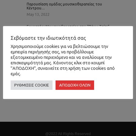
Παρουσίαση ομάδας μουσικοθεραπείας του
Κέντρου…
May 13, 2022
Εργαστήρι Μουσικοθεραπείας στο “Πάνω Σπίτι”…
January 30, 2023
Σεβόμαστε την ιδιωτικότητά σας
Μουσικοθεραπεία: Το γεφύρωμα της Επιστήμης…
Χρησιμοποιούμε cookies για να βελτιώσουμε την
εμπειρία περιήγησής σας, να προβάλλουμε
February 24, 2023
εξατομικευμένο περιεχόμενο και να αναλύουμε την
επισκεψιμότητά μας. Κάνοντας κλικ στο κουμπί
Έλενα Πασούδη
"ΑΠΟΔΟΧΗ", συναινείτε στη χρήση των cookies από
nevronas.gr
Όλια Παμπουκίδου
εμάς.
Πάνω Σπίτι
Φωνητική ψυχοθεραπεία
εργαστήρι
θεραπευτικές προσεγγίσεις
θεραπευτική σχέση
μουσικοθεραπεία
ΡΥΘΜΙΣΕΙΣ COOKIE
ΑΠΟΔΟΧΗ ΟΛΩΝ
ομαδική ψυχοθεραπεία
σκέψεις
συναισθήματα
φωνή
ψυχιατρική μουσικοθεραπεία
@2022 All Rights Reserved