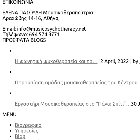
ΕΠΙΚΟΙΝΩΝΙΑ
ΕΛΕΝΑ ΠΑΣΟΥΔΗ Μουσικοθεραπεύτρια
Αραχώβης 14-16, Αθήνα,
Email: info@musicpsychotherapy.net
Τηλέφωνο: 694 574 3771
ΠΡΟΣΦΑΤΑ BLOGS
Η φωνητική ψυχοθεραπεία και τα…
12 April, 2022 | by
Παρουσίαση ομάδας μουσικοθεραπείας του Κέντρου
Εργαστήρι Μουσικοθεραπείας στο “Πάνω Σπίτι”…
30 
MENU
Βιογραφικό
Υπηρεσίες
Blog