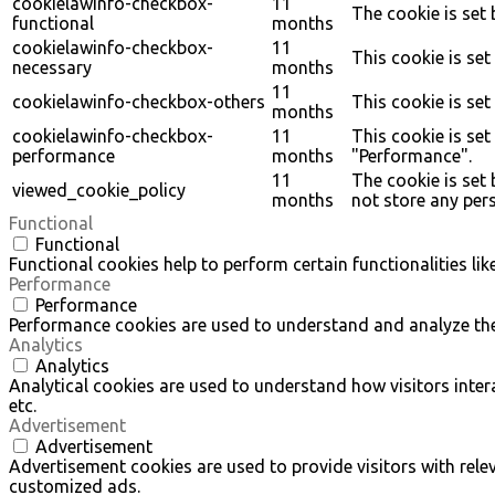
cookielawinfo-checkbox-
11
The cookie is set
functional
months
cookielawinfo-checkbox-
11
This cookie is se
necessary
months
11
cookielawinfo-checkbox-others
This cookie is set
months
cookielawinfo-checkbox-
11
This cookie is se
performance
months
"Performance".
11
The cookie is set
viewed_cookie_policy
months
not store any per
Functional
Functional
Functional cookies help to perform certain functionalities li
Performance
Performance
Performance cookies are used to understand and analyze the k
Analytics
Analytics
Analytical cookies are used to understand how visitors intera
etc.
Advertisement
Advertisement
Advertisement cookies are used to provide visitors with rel
customized ads.