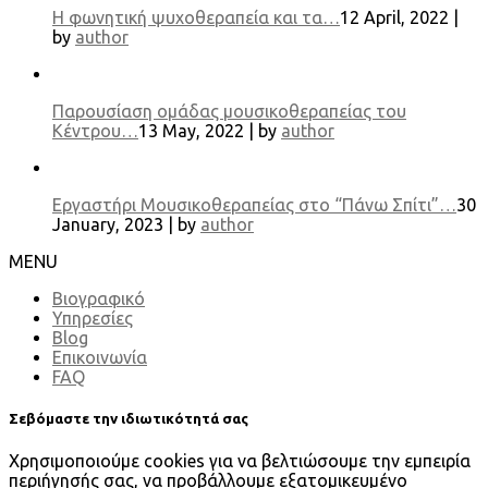
Η φωνητική ψυχοθεραπεία και τα…
12 April, 2022 |
by
author
Παρουσίαση ομάδας μουσικοθεραπείας του
Κέντρου…
13 May, 2022 | by
author
Εργαστήρι Μουσικοθεραπείας στο “Πάνω Σπίτι”…
30
January, 2023 | by
author
MENU
Βιογραφικό
Υπηρεσίες
Blog
Επικοινωνία
FAQ
Σεβόμαστε την ιδιωτικότητά σας
Χρησιμοποιούμε cookies για να βελτιώσουμε την εμπειρία
περιήγησής σας, να προβάλλουμε εξατομικευμένο